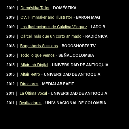
2019
|
Doméstika Talks
-
DOMÉSTIKA
2019
|
CV: Filmmaker and Illustrator
-
BARON MAG
2019
|
Las Ilustraciones de Catalina Vásquez
-
LADO B
2018
|
Cárcel, más que un corto animado
-
R
ADIÓNICA
2018
|
Bogoshorts Sessions
-
BOGOSHORTS TV
2015
|
Todo lo que Vemos
-
SEÑAL COLOMBIA
2015
|
AltairLab Digital
-
U
NIVERSIDAD DE ANTIOQUIA
2015
|
Altair Retro
-
U
NIVERSIDAD DE ANTIOQUIA
2012
|
Directores
-
M
EDIALAB EAFIT
2011
|
La Última Vocal
-
UNIVERSIDAD DE ANTIOQUIA
2011
|
Realizadores
-
U
NIV. NACIONAL DE COLOMBIA