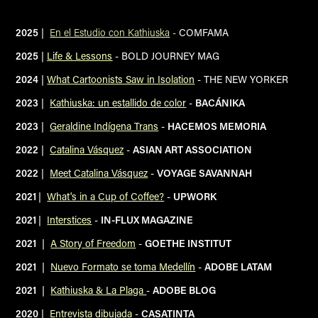
2025
|
En el Estudio con Kathiuska
-
COMFAMA
2025
|
Life & Lessons
- BOLD JOURNEY MAG
2024
|
What Cartoonists Saw in Isolation
- THE NEW YORKER
2023
|
Kathiuska: un estallido de color
-
BACÁNIKA
2023
|
Geraldine Indígena Trans
-
HACEMOS MEMORIA
2022
|
Catalina Vásquez
-
A
SIAN ART ASSOCIATION
2022
|
Meet Catalina Vásquez
-
VOYAGE SAVANNAH
2021
|
What's in a Cup of Coffee?
-
UPWORK
2021
|
Interstices
-
IN-FLUX MAGAZINE
2021
|
A Story of Freedom
-
G
OETHE INSTITUT
2021
|
Nuevo Formato se toma Medellín
-
A
DOBE LATAM
2021
|
Kathiuska & La Plaga
-
A
DOBE BLOG
2020
|
Entrevista dibujada
-
C
ASATINTA